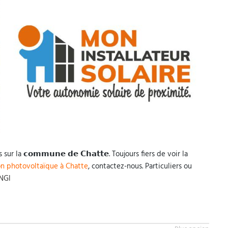
 la 𝗰𝗼𝗺𝗺𝘂𝗻𝗲 𝗱𝗲 𝗖𝗵𝗮𝘁𝘁𝗲. Toujours fiers de voir la
ion photovoltaïque à Chatte
, contactez-nous. Particuliers ou
5NGl