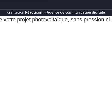
Réacticom
Réalisation
- Agence de communication digitale
.
e votre projet photovoltaïque, sans pression n