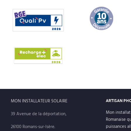
ARTISAN PH
MON INSTALLATEUR SOLAIRE
Mon installat
39 Avenue de la déportation,
Romanaise qu
puissances al
26100 Romans-sur-Isère.