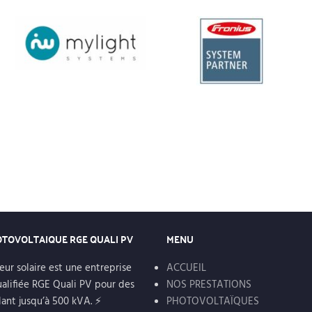
OTOVOLTAIQUE RGE QUALI PV
MENU
eur solaire est une entreprise
ACCUEIL
alifiée RGE Quali PV pour des
NOS PRESTATIONS
lant jusqu’à 500 kVA. ⚡
PHOTOVOLTAÏQUES