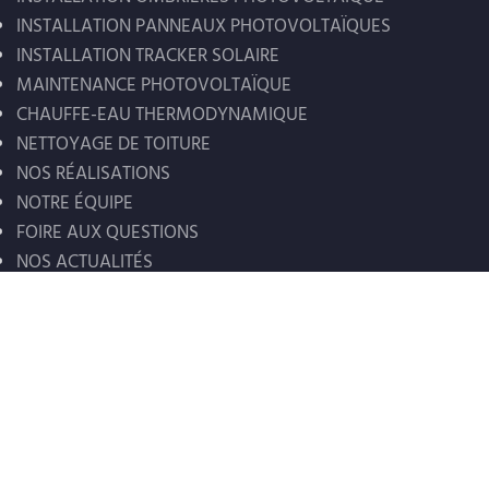
INSTALLATION PANNEAUX PHOTOVOLTAÏQUES
INSTALLATION TRACKER SOLAIRE
MAINTENANCE PHOTOVOLTAÏQUE
CHAUFFE-EAU THERMODYNAMIQUE
NETTOYAGE DE TOITURE
NOS RÉALISATIONS
NOTRE ÉQUIPE
FOIRE AUX QUESTIONS
NOS ACTUALITÉS
AUTOCONSOMMATION COLLECTIVE
[wcsag_iframe]
MENTIONS LÉGALES
Mentions légales